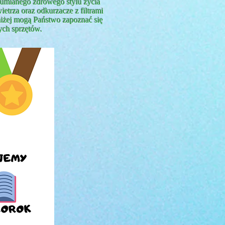
zumianego zdrowego stylu życia
etrza oraz odkurzacze z filtrami
niżej mogą Państwo zapoznać się
ych sprzętów.