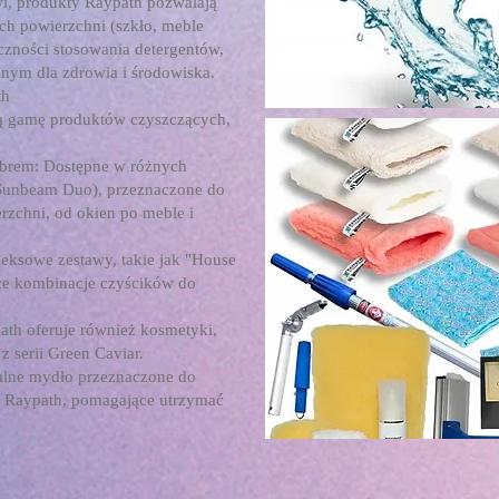
wi, produkty Raypath pozwalają
ych powierzchni (szkło, meble
zności stosowania detergentów,
znym dla zdrowia i środowiska.
th
ką gamę produktów czyszczących,
ebrem: Dostępne w różnych
 Sunbeam Duo), przeznaczone do
rzchni, od okien po meble i
eksowe zestawy, takie jak "House
jące kombinacje czyścików do
ath oferuje również kosmetyki,
z serii Green Caviar.
alne mydło przeznaczone do
ów Raypath, pomagające utrzymać