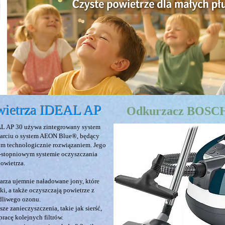
wietrza IDEAL AP
Odkurzacz BOSC
AL AP 30 używa zintegrowany system
 oparciu o system AEON Blue®, będący
 technologicznie rozwiązaniem. Jego
 6-stopniowym systemie oczyszczania
owietrza.
rza ujemnie naładowane jony, które
i, a także oczyszczają powietrze z
odliwego ozonu.
ze zanieczyszczenia, takie jak sierść,
racę kolejnych filtrów.