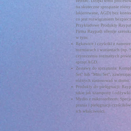
zetrzeć. Dzięki temu proceso
na skuteczne sprzątanie różn
lakierowane, AGD) bez koniec
co jest rozwiązaniem bezpiec
Przykładowe Produkty Raypa
Firma Raypath oferuje szero
w tym:
Rękawice i czyściki z nanosr
rozmiarach i wariantach (np.
czyszczenia rozmaitych powie
sprzęt AGD.
Zestawy do sprzątania: Kompl
Set" lub "Mini Set", zawiera
różnych zastosowań w domu.
Produkty do pielęgnacji: Rayp
takie jak szampony i odżywki 
Mydło z mikrosrebrem: Specj
prania i pielęgnacji czyścik
ich właściwości.