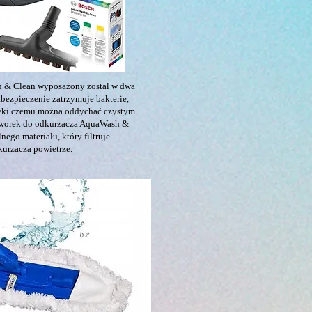
 & Clean wyposażony został w dwa
abezpieczenie zatrzymuje bakterie,
zięki czemu można oddychać czystym
 worek do odkurzacza AquaWash &
ego materiału, który filtruje
urzacza powietrze.