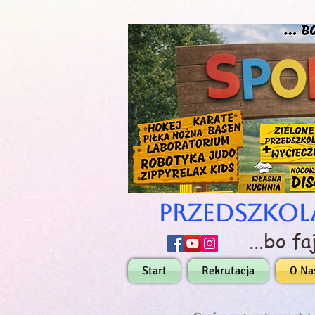
Przedszkol
...bo f
Start
Rekrutacja
O Na