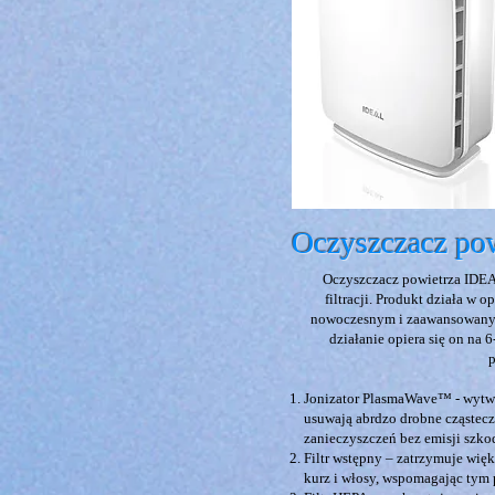
Oczyszczacz po
Oczyszczacz powietrza IDE
filtracji. Produkt działa w
nowoczesnym i zaawansowanym
działanie opiera się on na
p
Jonizator PlasmaWave™ - wytwa
usuwają abrdzo drobne cząsteczk
zanieczyszczeń bez emisji szk
Filtr wstępny – zatrzymuje więks
kurz i włosy, wspomagając tym p