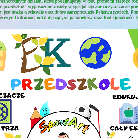
różnorodnych działań, które podejmujemy w celu promocji szeroko ro
ze przedszkola wyposażone zostały w specjalistyczne oczyszczacze powi
m jest troska o zdrowie oraz dobre samopoczucie Państwa pociech. Po
ółowymi informacjami dotyczącymi parametrów oraz funkcjonalności t