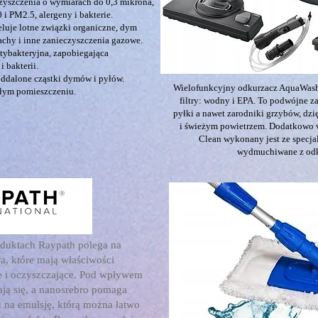
zyszczenia o wymiarach do 0,3 mikrona,
i PM2.5, alergeny i bakterie.
luje lotne związki organiczne, dym
chy i inne zanieczyszczenia gazowe.
tybakteryjna, zapobiegająca
i bakterii.
oddalone cząstki dymów i pyłów.
Wielofunkcyjny odkurzacz AquaWash
ałym pomieszczeniu.
filtry: wodny i EPA. To podwójne z
pyłki a nawet zarodniki grzybów, d
i świeżym powietrzem. Dodatkowo
Clean wykonany jest ze specjaln
wydmuchiwane z odk
oduktach Raypath polega na
a, które mają właściwości
e i oczyszczające. Pod wpływem
ją się, a nanosrebro pomaga
du na emulsję, którą można łatwo