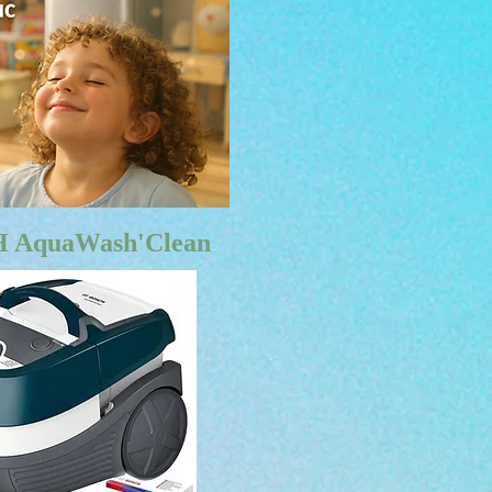
H AquaWash'Clean