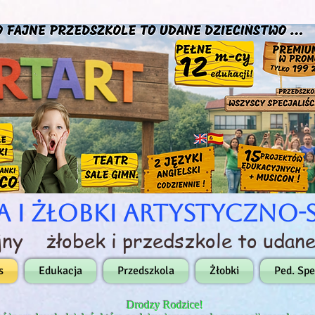
a i Żłobki Artystyczno
ajny żłobek i przedszkole to udane
s
Edukacja
Przedszkola
Żłobki
Ped. Spe
Drodzy Rodzice!