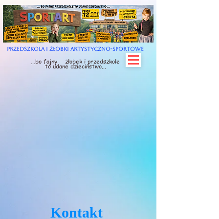
Przedszkola i Żłobki Artystyczno-Sportowe
...bo fajny żłobek i przedszkole
to udane dzieciństwo...
Kontakt