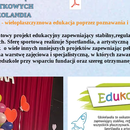
TKOWYCH
OLANDIA
- wielopłaszczyznowa edukacja poprzez poznawania i
atowy projekt edukacyjny zapewniający stabilny,regul
ch. Sferę sportową realizuje Sportlandia, a artystyczn
 o wiele innych mniejszych projektów zapewniając peł
na warstwę zajęciowa i specjalistyczną, w których zawa
edszkole przy wsparciu fundacji oraz szereg otrzymane