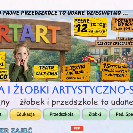
a i Żłobki Artystyczno
ajny żłobek i przedszkole to udane
s
Edukacja
Przedszkola
Żłobki
Ped. Spe
ER ZAJĘĆ