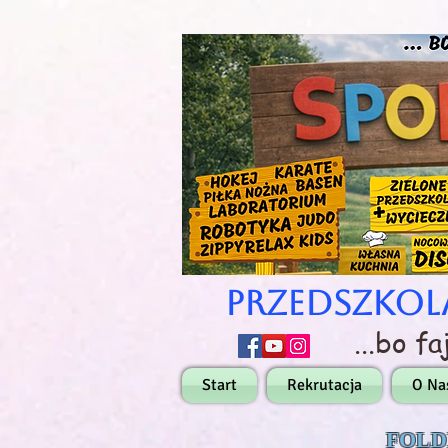
Przedszkol
...bo f
Start
Rekrutacja
O Na
FOLD