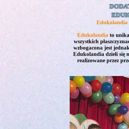
DODA
EDUK
Edukolandia 
Edukolandia
to unik
wszystkich płaszczyzna
wzbogacona jest jednak
Edukolandia dzieli się 
realizowane przez prz